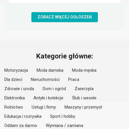
ZOBACZ WIĘCEJ OGŁOSZEŃ
Kategorie główne:
Motoryzacja
Moda damska
Moda męska
Dla dzieci
Nieruchomości
Praca
Zdrowie i uroda
Dom i ogród
Zwierzęta
Elektronika
Antyki i kolekcje
Ślub i wesele
Rolnictwo
Usługi i firmy
Maszyny i przemysł
Edukacja i rozrywka
Sport i hobby
Oddam za darmo
Wymiana / zamiana