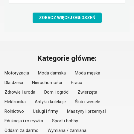
ZOBACZ WIĘCEJ OGŁOSZEŃ
Kategorie główne:
Motoryzacja
Moda damska
Moda męska
Dla dzieci
Nieruchomości
Praca
Zdrowie i uroda
Dom i ogród
Zwierzęta
Elektronika
Antyki i kolekcje
Ślub i wesele
Rolnictwo
Usługi i firmy
Maszyny i przemysł
Edukacja i rozrywka
Sport i hobby
Oddam za darmo
Wymiana / zamiana