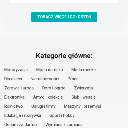
ZOBACZ WIĘCEJ OGŁOSZEŃ
Kategorie główne:
Motoryzacja
Moda damska
Moda męska
Dla dzieci
Nieruchomości
Praca
Zdrowie i uroda
Dom i ogród
Zwierzęta
Elektronika
Antyki i kolekcje
Ślub i wesele
Rolnictwo
Usługi i firmy
Maszyny i przemysł
Edukacja i rozrywka
Sport i hobby
Oddam za darmo
Wymiana / zamiana