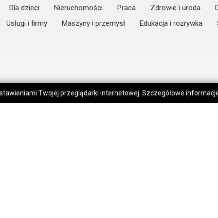
Dla dzieci
Nieruchomości
Praca
Zdrowie i uroda
Usługi i firmy
Maszyny i przemysł
Edukacja i rozrywka
 ustawieniami Twojej przeglądarki internetowej. Szczegółowe informac