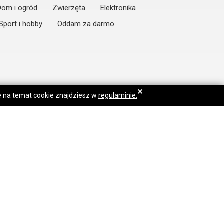
Dom i ogród
Zwierzęta
Elektronika
Sport i hobby
Oddam za darmo
×
je na temat cookie znajdziesz w
regulaminie.