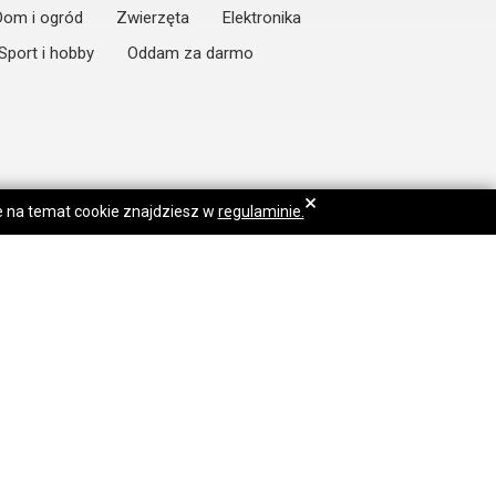
Dom i ogród
Zwierzęta
Elektronika
Sport i hobby
Oddam za darmo
×
je na temat cookie znajdziesz w
regulaminie.