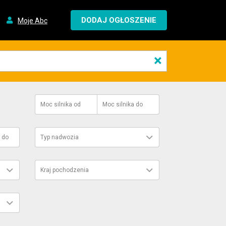
DODAJ OGŁOSZENIE
Moje Abc
×
Moc silnika
od
Moc silnika
do
do
Typ nadwozia
Kraj pochodzenia