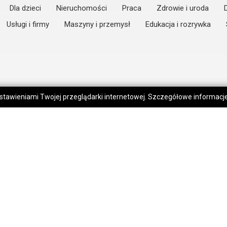
Dla dzieci
Nieruchomości
Praca
Zdrowie i uroda
Usługi i firmy
Maszyny i przemysł
Edukacja i rozrywka
 ustawieniami Twojej przeglądarki internetowej. Szczegółowe informac