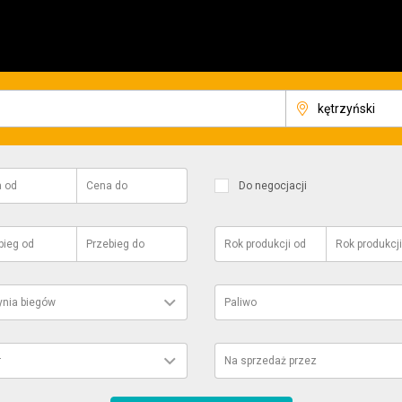
a
od
Cena
do
Do negocjacji
bieg
od
Przebieg
do
Rok produkcji
od
Rok produkcji
ynia biegów
Paliwo
r
Na sprzedaż przez