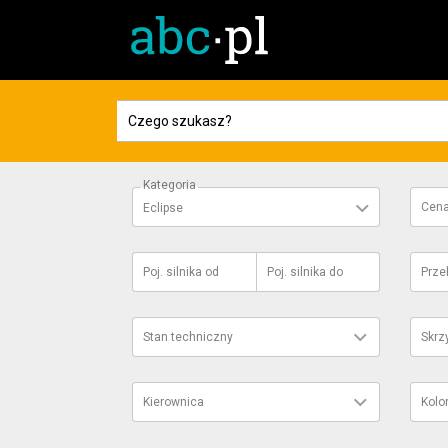
Kategoria
Cen
Eclipse
Poj. silnika
od
Poj. silnika
do
Prze
Stan techniczny
Skrz
Kierownica
Kolo