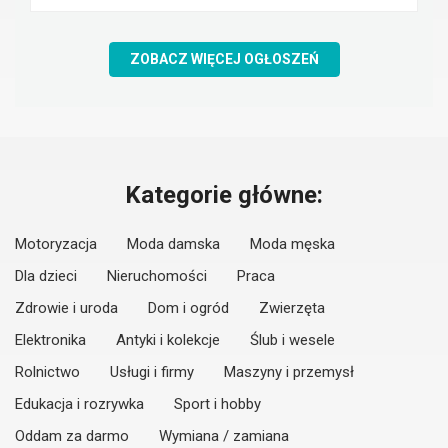
ZOBACZ WIĘCEJ OGŁOSZEŃ
Kategorie główne:
Motoryzacja
Moda damska
Moda męska
Dla dzieci
Nieruchomości
Praca
Zdrowie i uroda
Dom i ogród
Zwierzęta
Elektronika
Antyki i kolekcje
Ślub i wesele
Rolnictwo
Usługi i firmy
Maszyny i przemysł
Edukacja i rozrywka
Sport i hobby
Oddam za darmo
Wymiana / zamiana