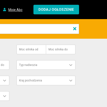
DODAJ OGŁOSZENIE
Moje Abc
×
Moc silnika
od
Moc silnika
do
do
Typ nadwozia
Kraj pochodzenia