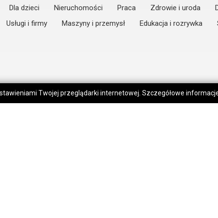
Dla dzieci
Nieruchomości
Praca
Zdrowie i uroda
Usługi i firmy
Maszyny i przemysł
Edukacja i rozrywka
 ustawieniami Twojej przeglądarki internetowej. Szczegółowe informac