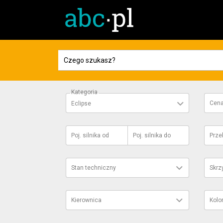
Kategoria
Cen
Eclipse
Poj. silnika
od
Poj. silnika
do
Prze
Stan techniczny
Skrz
Kierownica
Kolo