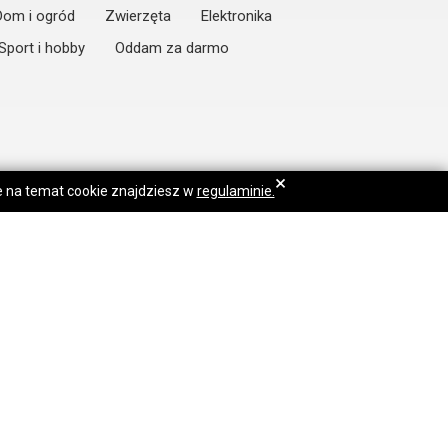
Dom i ogród
Zwierzęta
Elektronika
Sport i hobby
Oddam za darmo
×
je na temat cookie znajdziesz w
regulaminie.