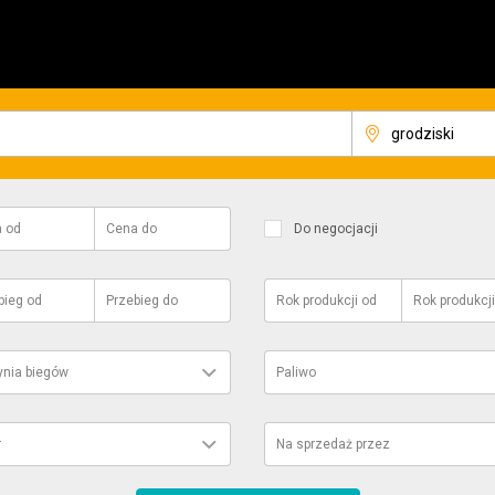
a
od
Cena
do
Do negocjacji
bieg
od
Przebieg
do
Rok produkcji
od
Rok produkcji
ynia biegów
Paliwo
r
Na sprzedaż przez