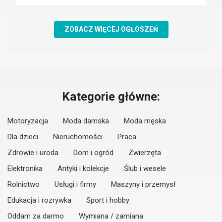
ZOBACZ WIĘCEJ OGŁOSZEŃ
Kategorie główne:
Motoryzacja
Moda damska
Moda męska
Dla dzieci
Nieruchomości
Praca
Zdrowie i uroda
Dom i ogród
Zwierzęta
Elektronika
Antyki i kolekcje
Ślub i wesele
Rolnictwo
Usługi i firmy
Maszyny i przemysł
Edukacja i rozrywka
Sport i hobby
Oddam za darmo
Wymiana / zamiana