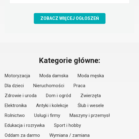
ZOBACZ WIĘCEJ OGŁOSZEŃ
Kategorie główne:
Motoryzacja
Moda damska
Moda męska
Dla dzieci
Nieruchomości
Praca
Zdrowie i uroda
Dom i ogród
Zwierzęta
Elektronika
Antyki i kolekcje
Ślub i wesele
Rolnictwo
Usługi i firmy
Maszyny i przemysł
Edukacja i rozrywka
Sport i hobby
Oddam za darmo
Wymiana / zamiana