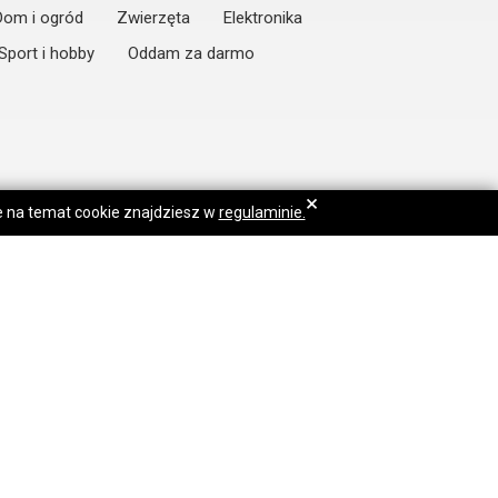
Dom i ogród
Zwierzęta
Elektronika
Sport i hobby
Oddam za darmo
×
je na temat cookie znajdziesz w
regulaminie.