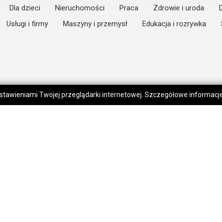
Dla dzieci
Nieruchomości
Praca
Zdrowie i uroda
Usługi i firmy
Maszyny i przemysł
Edukacja i rozrywka
 ustawieniami Twojej przeglądarki internetowej. Szczegółowe informac