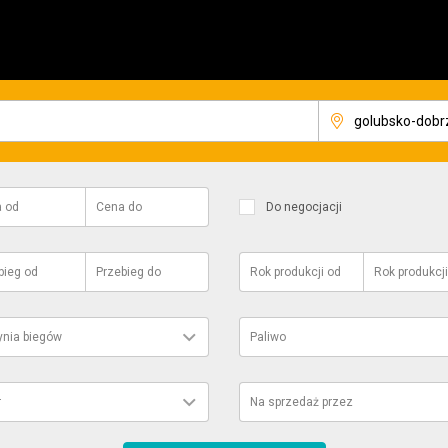
a
od
Cena
do
Do negocjacji
bieg
od
Przebieg
do
Rok produkcji
od
Rok produkcji
ynia biegów
Paliwo
r
Na sprzedaż przez