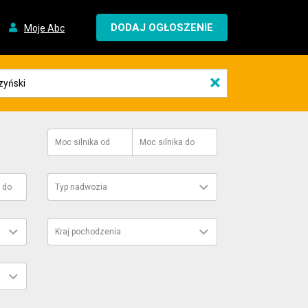
DODAJ OGŁOSZENIE
Moje Abc
×
Moc silnika
od
Moc silnika
do
do
Typ nadwozia
Kraj pochodzenia