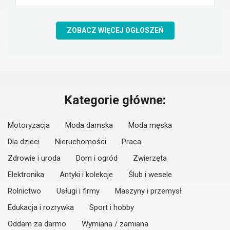
ZOBACZ WIĘCEJ OGŁOSZEŃ
Kategorie główne:
Motoryzacja
Moda damska
Moda męska
Dla dzieci
Nieruchomości
Praca
Zdrowie i uroda
Dom i ogród
Zwierzęta
Elektronika
Antyki i kolekcje
Ślub i wesele
Rolnictwo
Usługi i firmy
Maszyny i przemysł
Edukacja i rozrywka
Sport i hobby
Oddam za darmo
Wymiana / zamiana