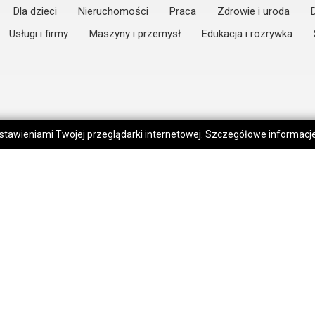
Dla dzieci
Nieruchomości
Praca
Zdrowie i uroda
Usługi i firmy
Maszyny i przemysł
Edukacja i rozrywka
 ustawieniami Twojej przeglądarki internetowej. Szczegółowe informac