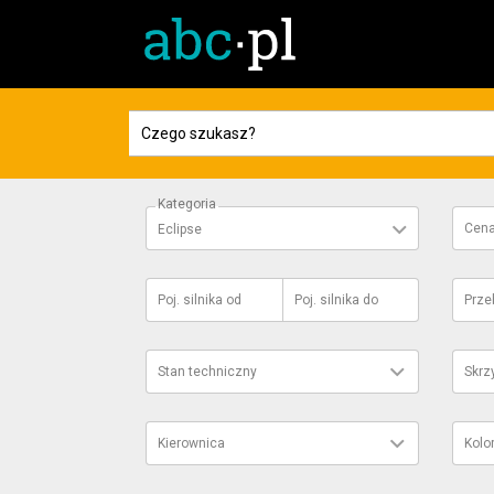
Kategoria
Cen
Eclipse
Poj. silnika
od
Poj. silnika
do
Prze
Stan techniczny
Skrz
Kierownica
Kolo