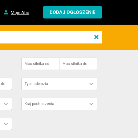
DODAJ OGŁOSZENIE
Moje Abc
×
Moc silnika
od
Moc silnika
do
do
Typ nadwozia
Kraj pochodzenia