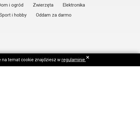
Dom i ogród
Zwierzęta
Elektronika
Sport i hobby
Oddam za darmo
×
je na temat cookie znajdziesz w
regulaminie.