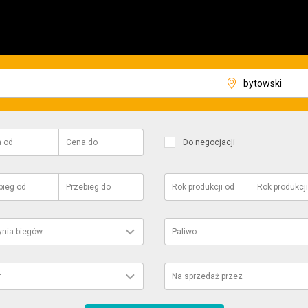
a
od
Cena
do
Do negocjacji
bieg
od
Przebieg
do
Rok produkcji
od
Rok produkcji
ynia biegów
Paliwo
r
Na sprzedaż przez