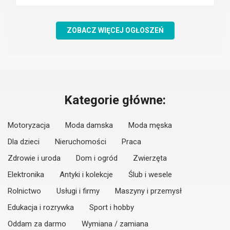
ZOBACZ WIĘCEJ OGŁOSZEŃ
Kategorie główne:
Motoryzacja
Moda damska
Moda męska
Dla dzieci
Nieruchomości
Praca
Zdrowie i uroda
Dom i ogród
Zwierzęta
Elektronika
Antyki i kolekcje
Ślub i wesele
Rolnictwo
Usługi i firmy
Maszyny i przemysł
Edukacja i rozrywka
Sport i hobby
Oddam za darmo
Wymiana / zamiana