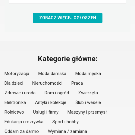
ZOBACZ WIĘCEJ OGŁOSZEŃ
Kategorie główne:
Motoryzacja
Moda damska
Moda męska
Dla dzieci
Nieruchomości
Praca
Zdrowie i uroda
Dom i ogród
Zwierzęta
Elektronika
Antyki i kolekcje
Ślub i wesele
Rolnictwo
Usługi i firmy
Maszyny i przemysł
Edukacja i rozrywka
Sport i hobby
Oddam za darmo
Wymiana / zamiana