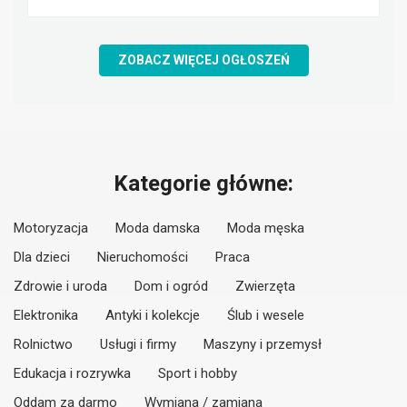
ZOBACZ WIĘCEJ OGŁOSZEŃ
Kategorie główne:
Motoryzacja
Moda damska
Moda męska
Dla dzieci
Nieruchomości
Praca
Zdrowie i uroda
Dom i ogród
Zwierzęta
Elektronika
Antyki i kolekcje
Ślub i wesele
Rolnictwo
Usługi i firmy
Maszyny i przemysł
Edukacja i rozrywka
Sport i hobby
Oddam za darmo
Wymiana / zamiana