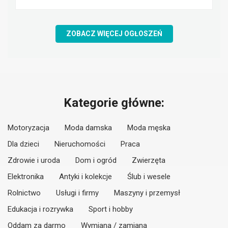
ZOBACZ WIĘCEJ OGŁOSZEŃ
Kategorie główne:
Motoryzacja
Moda damska
Moda męska
Dla dzieci
Nieruchomości
Praca
Zdrowie i uroda
Dom i ogród
Zwierzęta
Elektronika
Antyki i kolekcje
Ślub i wesele
Rolnictwo
Usługi i firmy
Maszyny i przemysł
Edukacja i rozrywka
Sport i hobby
Oddam za darmo
Wymiana / zamiana