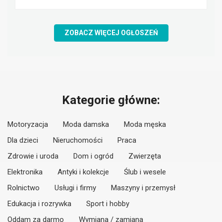
ZOBACZ WIĘCEJ OGŁOSZEŃ
Kategorie główne:
Motoryzacja
Moda damska
Moda męska
Dla dzieci
Nieruchomości
Praca
Zdrowie i uroda
Dom i ogród
Zwierzęta
Elektronika
Antyki i kolekcje
Ślub i wesele
Rolnictwo
Usługi i firmy
Maszyny i przemysł
Edukacja i rozrywka
Sport i hobby
Oddam za darmo
Wymiana / zamiana