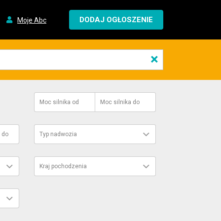
DODAJ OGŁOSZENIE
Moje Abc
×
Moc silnika
od
Moc silnika
do
do
Typ nadwozia
Kraj pochodzenia