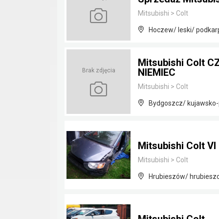
Mitsubishi
>
Colt
Hoczew/ leski/ podkar
Mitsubishi Colt C
NIEMIEC
Brak zdjęcia
Mitsubishi
>
Colt
Bydgoszcz/ kujawsko
Mitsubishi Colt VI 
Mitsubishi
>
Colt
Hrubieszów/ hrubieszo