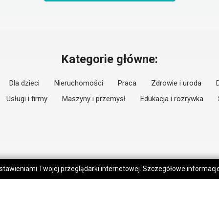
Kategorie główne:
Dla dzieci
Nieruchomości
Praca
Zdrowie i uroda
Usługi i firmy
Maszyny i przemysł
Edukacja i rozrywka
 ustawieniami Twojej przeglądarki internetowej. Szczegółowe informac