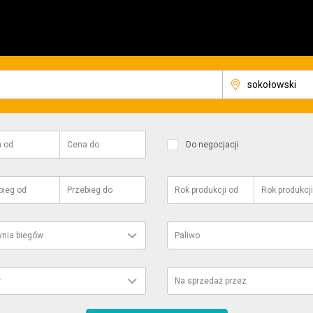
a
od
Cena
do
Do negocjacji
bieg
od
Przebieg
do
Rok produkcji
od
Rok produkcji
ynia biegów
Paliwo
r
Na sprzedaż przez