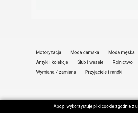
Motoryzacja
Moda damska
Moda męska
Antyki i kolekcje
Ślub i wesele
Rolnictwo
Wymiana / zamiana
Przyjaciele i randki
Abc.pl wykorzystuje pliki cookie zgodnie z