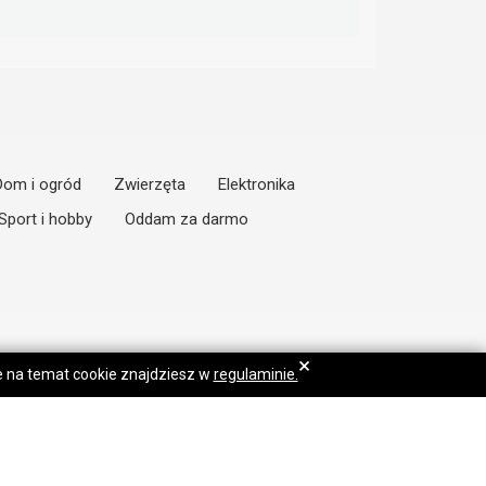
Dom i ogród
Zwierzęta
Elektronika
Sport i hobby
Oddam za darmo
×
je na temat cookie znajdziesz w
regulaminie.