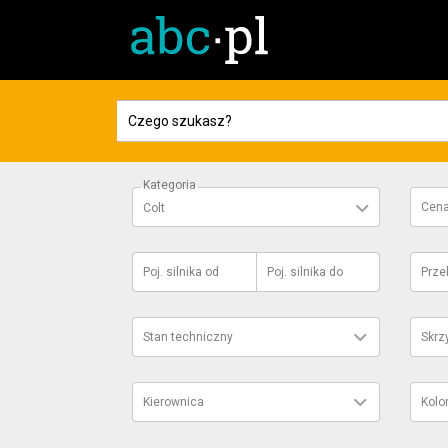
Kategoria
Cen
Colt
Poj. silnika
od
Poj. silnika
do
Prze
Stan techniczny
Skrz
Kierownica
Kolo