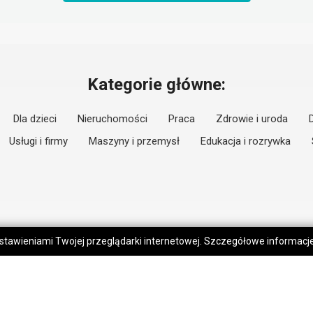
Kategorie główne:
Dla dzieci
Nieruchomości
Praca
Zdrowie i uroda
Usługi i firmy
Maszyny i przemysł
Edukacja i rozrywka
 ustawieniami Twojej przeglądarki internetowej. Szczegółowe informac