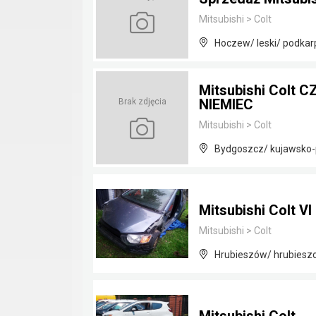
Mitsubishi
>
Colt
Hoczew/ leski/ podkar
Mitsubishi Colt C
NIEMIEC
Brak zdjęcia
Mitsubishi
>
Colt
Bydgoszcz/ kujawsko
Mitsubishi Colt VI 
Mitsubishi
>
Colt
Hrubieszów/ hrubieszo