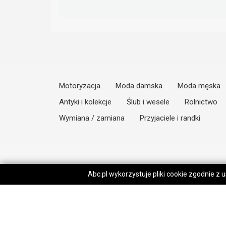
Motoryzacja
Moda damska
Moda męska
Antyki i kolekcje
Ślub i wesele
Rolnictwo
Wymiana / zamiana
Przyjaciele i randki
Abc.pl wykorzystuje pliki cookie zgodnie z