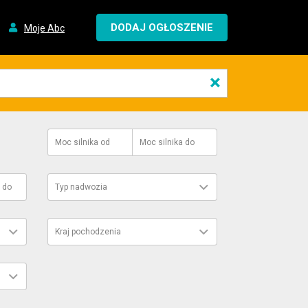
DODAJ OGŁOSZENIE
Moje Abc
×
Moc silnika
od
Moc silnika
do
do
Typ nadwozia
Kraj pochodzenia