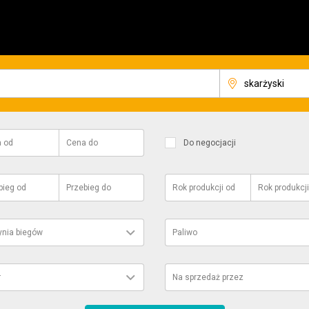
a
od
Cena
do
Do negocjacji
bieg
od
Przebieg
do
Rok produkcji
od
Rok produkcji
ynia biegów
Paliwo
r
Na sprzedaż przez