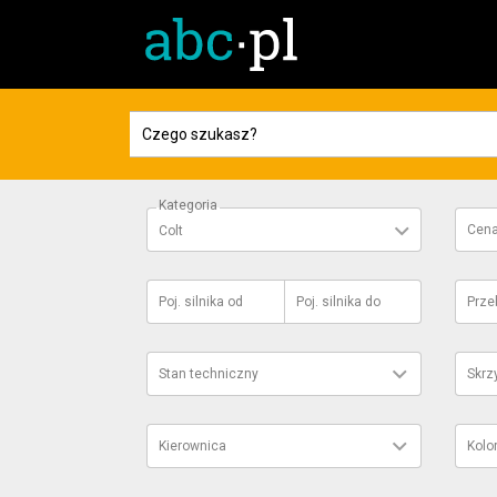
Kategoria
Cen
Colt
Poj. silnika
od
Poj. silnika
do
Prze
Stan techniczny
Skrz
Kierownica
Kolo