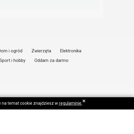
Dom i ogród
Zwierzęta
Elektronika
Sport i hobby
Oddam za darmo
×
je na temat cookie znajdziesz w
regulaminie.