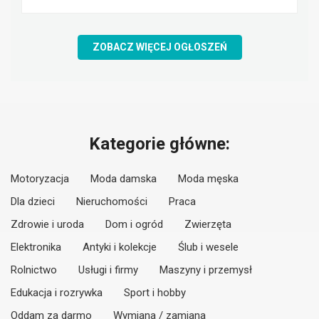
ZOBACZ WIĘCEJ OGŁOSZEŃ
Kategorie główne:
Motoryzacja
Moda damska
Moda męska
Dla dzieci
Nieruchomości
Praca
Zdrowie i uroda
Dom i ogród
Zwierzęta
Elektronika
Antyki i kolekcje
Ślub i wesele
Rolnictwo
Usługi i firmy
Maszyny i przemysł
Edukacja i rozrywka
Sport i hobby
Oddam za darmo
Wymiana / zamiana