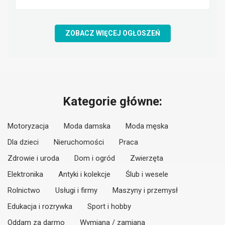
ZOBACZ WIĘCEJ OGŁOSZEŃ
Kategorie główne:
Motoryzacja
Moda damska
Moda męska
Dla dzieci
Nieruchomości
Praca
Zdrowie i uroda
Dom i ogród
Zwierzęta
Elektronika
Antyki i kolekcje
Ślub i wesele
Rolnictwo
Usługi i firmy
Maszyny i przemysł
Edukacja i rozrywka
Sport i hobby
Oddam za darmo
Wymiana / zamiana