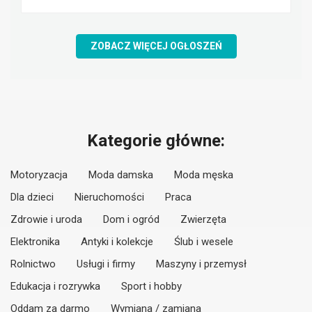
ZOBACZ WIĘCEJ OGŁOSZEŃ
Kategorie główne:
Motoryzacja
Moda damska
Moda męska
Dla dzieci
Nieruchomości
Praca
Zdrowie i uroda
Dom i ogród
Zwierzęta
Elektronika
Antyki i kolekcje
Ślub i wesele
Rolnictwo
Usługi i firmy
Maszyny i przemysł
Edukacja i rozrywka
Sport i hobby
Oddam za darmo
Wymiana / zamiana