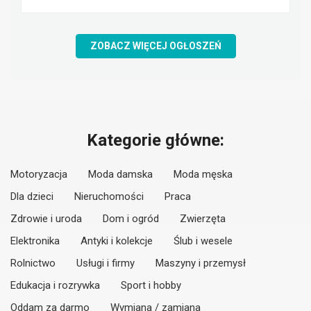
ZOBACZ WIĘCEJ OGŁOSZEŃ
Kategorie główne:
Motoryzacja
Moda damska
Moda męska
Dla dzieci
Nieruchomości
Praca
Zdrowie i uroda
Dom i ogród
Zwierzęta
Elektronika
Antyki i kolekcje
Ślub i wesele
Rolnictwo
Usługi i firmy
Maszyny i przemysł
Edukacja i rozrywka
Sport i hobby
Oddam za darmo
Wymiana / zamiana