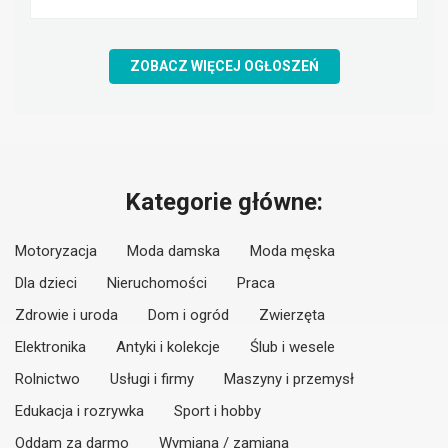
ZOBACZ WIĘCEJ OGŁOSZEŃ
Kategorie główne:
Motoryzacja
Moda damska
Moda męska
Dla dzieci
Nieruchomości
Praca
Zdrowie i uroda
Dom i ogród
Zwierzęta
Elektronika
Antyki i kolekcje
Ślub i wesele
Rolnictwo
Usługi i firmy
Maszyny i przemysł
Edukacja i rozrywka
Sport i hobby
Oddam za darmo
Wymiana / zamiana