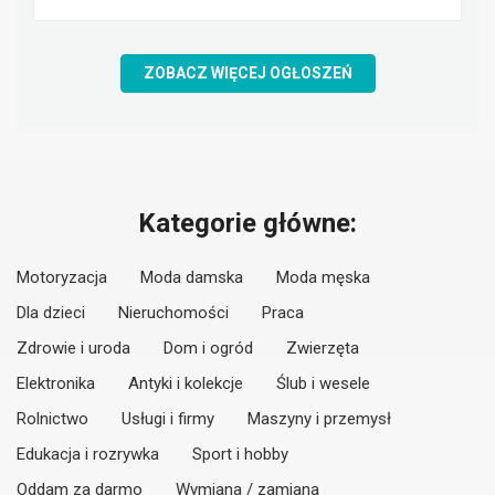
ZOBACZ WIĘCEJ OGŁOSZEŃ
Kategorie główne:
Motoryzacja
Moda damska
Moda męska
Dla dzieci
Nieruchomości
Praca
Zdrowie i uroda
Dom i ogród
Zwierzęta
Elektronika
Antyki i kolekcje
Ślub i wesele
Rolnictwo
Usługi i firmy
Maszyny i przemysł
Edukacja i rozrywka
Sport i hobby
Oddam za darmo
Wymiana / zamiana