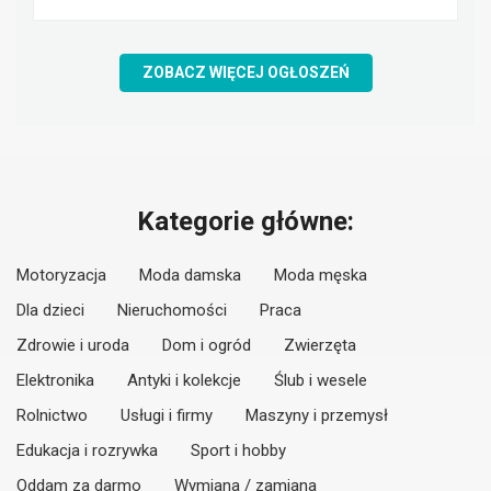
ZOBACZ WIĘCEJ OGŁOSZEŃ
Kategorie główne:
Motoryzacja
Moda damska
Moda męska
Dla dzieci
Nieruchomości
Praca
Zdrowie i uroda
Dom i ogród
Zwierzęta
Elektronika
Antyki i kolekcje
Ślub i wesele
Rolnictwo
Usługi i firmy
Maszyny i przemysł
Edukacja i rozrywka
Sport i hobby
Oddam za darmo
Wymiana / zamiana