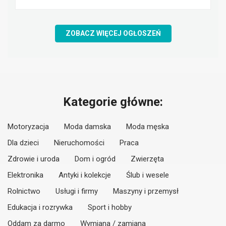
ZOBACZ WIĘCEJ OGŁOSZEŃ
Kategorie główne:
Motoryzacja
Moda damska
Moda męska
Dla dzieci
Nieruchomości
Praca
Zdrowie i uroda
Dom i ogród
Zwierzęta
Elektronika
Antyki i kolekcje
Ślub i wesele
Rolnictwo
Usługi i firmy
Maszyny i przemysł
Edukacja i rozrywka
Sport i hobby
Oddam za darmo
Wymiana / zamiana