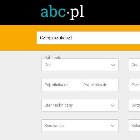
Kategoria
Cen
Colt
Poj. silnika
od
Poj. silnika
do
Prze
Stan techniczny
Skrz
Kierownica
Kolo