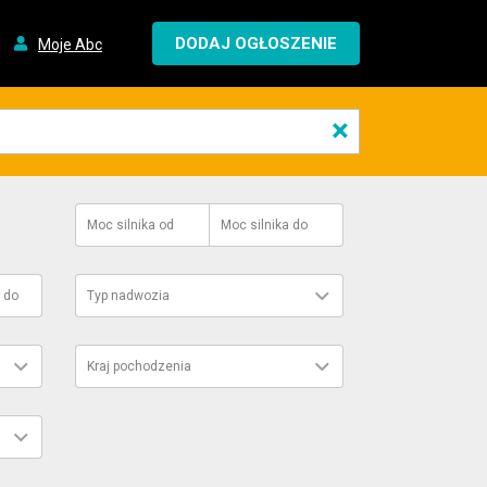
DODAJ OGŁOSZENIE
Moje Abc
×
Moc silnika
od
Moc silnika
do
do
Typ nadwozia
Kraj pochodzenia