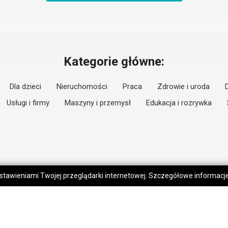
Kategorie główne:
Dla dzieci
Nieruchomości
Praca
Zdrowie i uroda
Usługi i firmy
Maszyny i przemysł
Edukacja i rozrywka
 ustawieniami Twojej przeglądarki internetowej. Szczegółowe informac