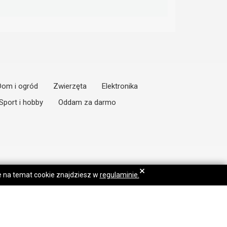
Dom i ogród
Zwierzęta
Elektronika
Sport i hobby
Oddam za darmo
×
je na temat cookie znajdziesz w
regulaminie.