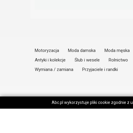
Motoryzacja
Moda damska
Moda męska
Antyki i kolekcje
Ślub i wesele
Rolnictwo
Wymiana / zamiana
Przyjaciele i randki
Abc.pl wykorzystuje pliki cookie zgodnie z