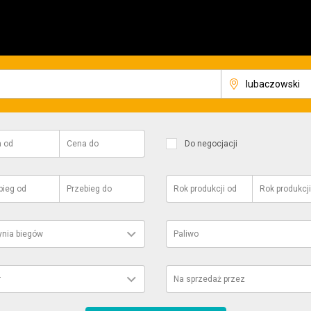
a
od
Cena
do
Do negocjacji
bieg
od
Przebieg
do
Rok produkcji
od
Rok produkcji
ynia biegów
Paliwo
r
Na sprzedaż przez