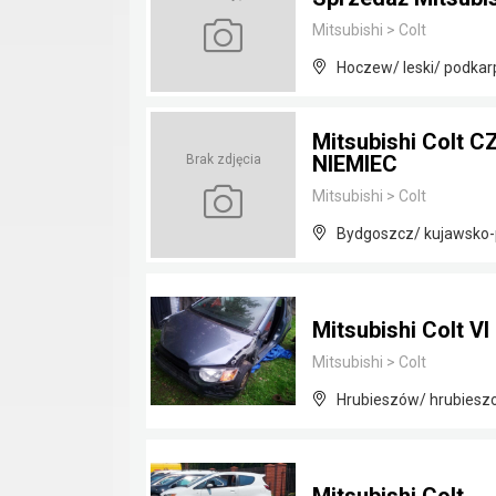
Mitsubishi
>
Colt
Hoczew/ leski/ podkar
Mitsubishi Colt C
NIEMIEC
Brak zdjęcia
Mitsubishi
>
Colt
Bydgoszcz/ kujawsko
Mitsubishi Colt VI 
Mitsubishi
>
Colt
Hrubieszów/ hrubieszo