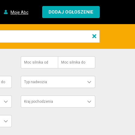
DODAJ OGŁOSZENIE
Moje Abc
×
Moc silnika
od
Moc silnika
do
do
Typ nadwozia
Kraj pochodzenia