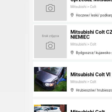
Mitsubishi
>
Colt
Hoczew/ leski/ podkar
Mitsubishi Colt C
NIEMIEC
Brak zdjęcia
Mitsubishi
>
Colt
Bydgoszcz/ kujawsko
Mitsubishi Colt VI 
Mitsubishi
>
Colt
Hrubieszów/ hrubieszo