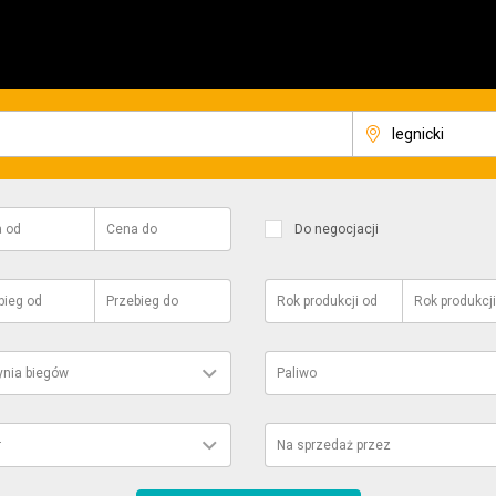
a
od
Cena
do
Do negocjacji
bieg
od
Przebieg
do
Rok produkcji
od
Rok produkcji
ynia biegów
Paliwo
r
Na sprzedaż przez