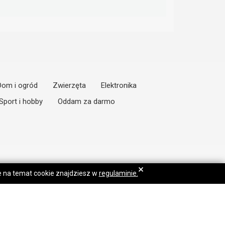
Dom i ogród
Zwierzęta
Elektronika
Sport i hobby
Oddam za darmo
×
je na temat cookie znajdziesz w
regulaminie.