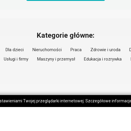
Kategorie główne:
Dla dzieci
Nieruchomości
Praca
Zdrowie i uroda
Usługi i firmy
Maszyny i przemysł
Edukacja i rozrywka
 ustawieniami Twojej przeglądarki internetowej. Szczegółowe informac