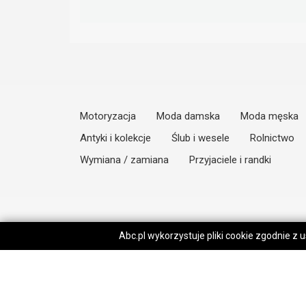
Motoryzacja
Moda damska
Moda męska
Antyki i kolekcje
Ślub i wesele
Rolnictwo
Wymiana / zamiana
Przyjaciele i randki
Abc.pl wykorzystuje pliki cookie zgodnie z