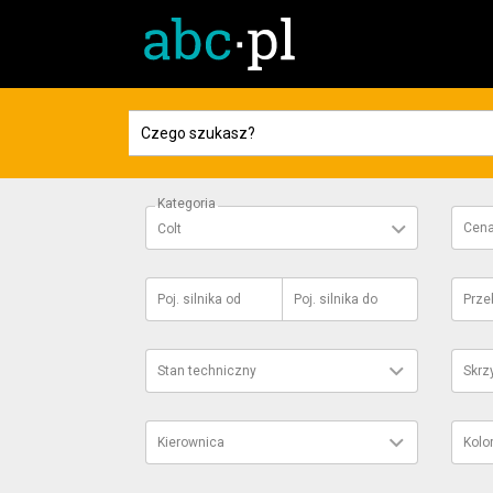
Kategoria
Cen
Colt
Poj. silnika
od
Poj. silnika
do
Prze
Stan techniczny
Skrz
Kierownica
Kolo