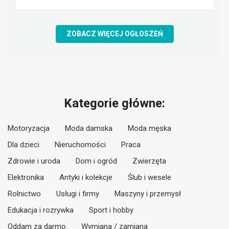
ZOBACZ WIĘCEJ OGŁOSZEŃ
Kategorie główne:
Motoryzacja
Moda damska
Moda męska
Dla dzieci
Nieruchomości
Praca
Zdrowie i uroda
Dom i ogród
Zwierzęta
Elektronika
Antyki i kolekcje
Ślub i wesele
Rolnictwo
Usługi i firmy
Maszyny i przemysł
Edukacja i rozrywka
Sport i hobby
Oddam za darmo
Wymiana / zamiana