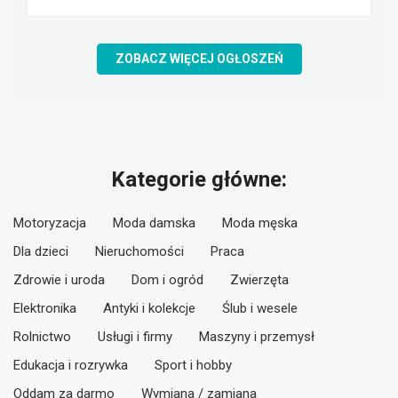
ZOBACZ WIĘCEJ OGŁOSZEŃ
Kategorie główne:
Motoryzacja
Moda damska
Moda męska
Dla dzieci
Nieruchomości
Praca
Zdrowie i uroda
Dom i ogród
Zwierzęta
Elektronika
Antyki i kolekcje
Ślub i wesele
Rolnictwo
Usługi i firmy
Maszyny i przemysł
Edukacja i rozrywka
Sport i hobby
Oddam za darmo
Wymiana / zamiana