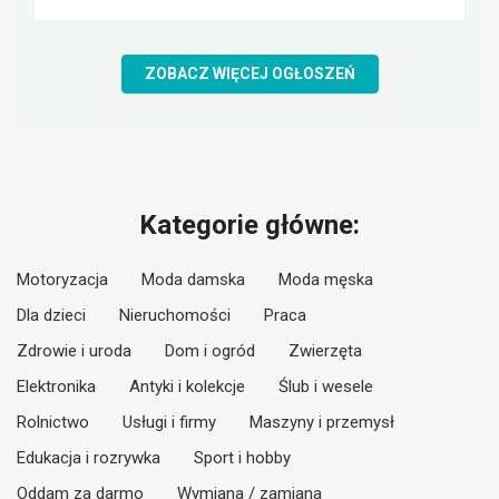
ZOBACZ WIĘCEJ OGŁOSZEŃ
Kategorie główne:
Motoryzacja
Moda damska
Moda męska
Dla dzieci
Nieruchomości
Praca
Zdrowie i uroda
Dom i ogród
Zwierzęta
Elektronika
Antyki i kolekcje
Ślub i wesele
Rolnictwo
Usługi i firmy
Maszyny i przemysł
Edukacja i rozrywka
Sport i hobby
Oddam za darmo
Wymiana / zamiana