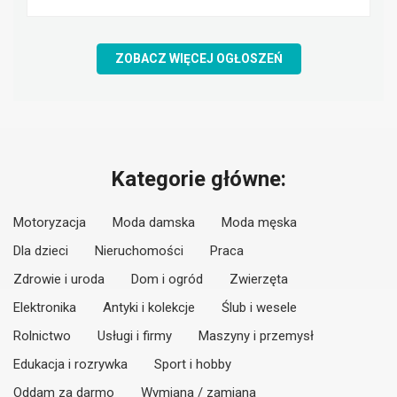
ZOBACZ WIĘCEJ OGŁOSZEŃ
Kategorie główne:
Motoryzacja
Moda damska
Moda męska
Dla dzieci
Nieruchomości
Praca
Zdrowie i uroda
Dom i ogród
Zwierzęta
Elektronika
Antyki i kolekcje
Ślub i wesele
Rolnictwo
Usługi i firmy
Maszyny i przemysł
Edukacja i rozrywka
Sport i hobby
Oddam za darmo
Wymiana / zamiana