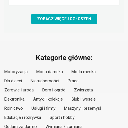
ZOBACZ WIĘCEJ OGŁOSZEŃ
Kategorie główne:
Motoryzacja
Moda damska
Moda męska
Dla dzieci
Nieruchomości
Praca
Zdrowie i uroda
Dom i ogród
Zwierzęta
Elektronika
Antyki i kolekcje
Ślub i wesele
Rolnictwo
Usługi i firmy
Maszyny i przemysł
Edukacja i rozrywka
Sport i hobby
Oddam za darmo
Wymiana / zamiana