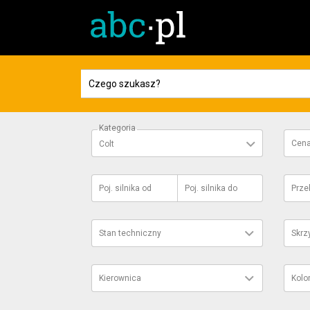
Kategoria
Cen
Colt
Poj. silnika
od
Poj. silnika
do
Prze
Stan techniczny
Skrz
Kierownica
Kolo