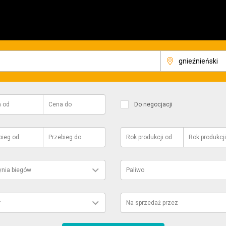
a
od
Cena
do
Do negocjacji
bieg
od
Przebieg
do
Rok produkcji
od
Rok produkcji
ynia biegów
Paliwo
r
Na sprzedaż przez