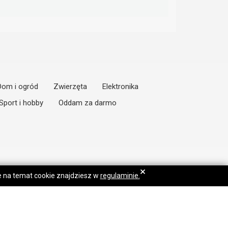
Dom i ogród
Zwierzęta
Elektronika
Sport i hobby
Oddam za darmo
×
je na temat cookie znajdziesz w
regulaminie.