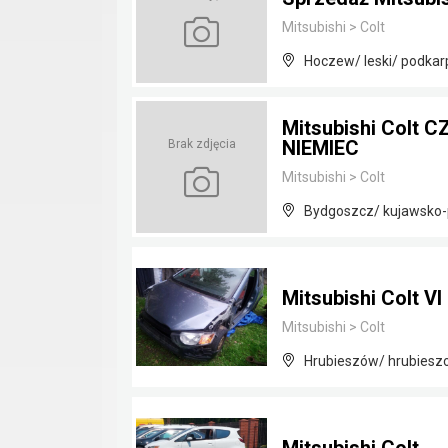
Mitsubishi
>
Colt
Hoczew/ leski/ podkar
Mitsubishi Colt C
NIEMIEC
Brak zdjęcia
Mitsubishi
>
Colt
Bydgoszcz/ kujawsko
Mitsubishi Colt VI 
Mitsubishi
>
Colt
Hrubieszów/ hrubieszo