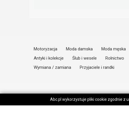
Motoryzacja
Moda damska
Moda męska
Antyki i kolekcje
Ślub i wesele
Rolnictwo
Wymiana / zamiana
Przyjaciele i randki
Abc.pl wykorzystuje pliki cookie zgodnie z