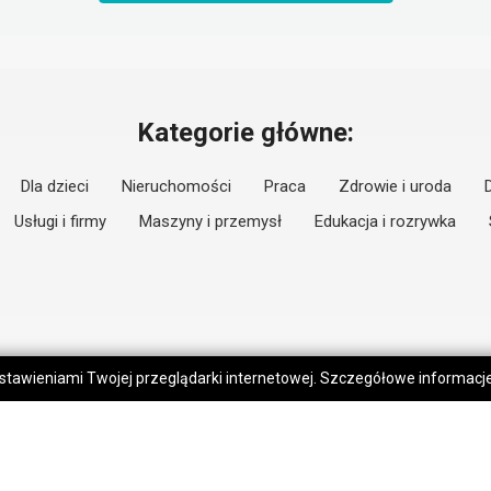
Kategorie główne:
Dla dzieci
Nieruchomości
Praca
Zdrowie i uroda
Usługi i firmy
Maszyny i przemysł
Edukacja i rozrywka
 ustawieniami Twojej przeglądarki internetowej. Szczegółowe informac