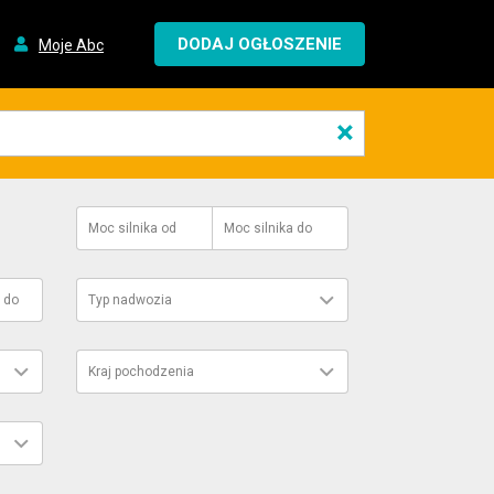
DODAJ OGŁOSZENIE
Moje Abc
×
Moc silnika
od
Moc silnika
do
do
Typ nadwozia
Kraj pochodzenia