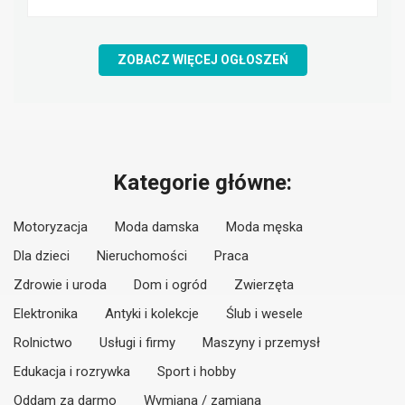
ZOBACZ WIĘCEJ OGŁOSZEŃ
Kategorie główne:
Motoryzacja
Moda damska
Moda męska
Dla dzieci
Nieruchomości
Praca
Zdrowie i uroda
Dom i ogród
Zwierzęta
Elektronika
Antyki i kolekcje
Ślub i wesele
Rolnictwo
Usługi i firmy
Maszyny i przemysł
Edukacja i rozrywka
Sport i hobby
Oddam za darmo
Wymiana / zamiana