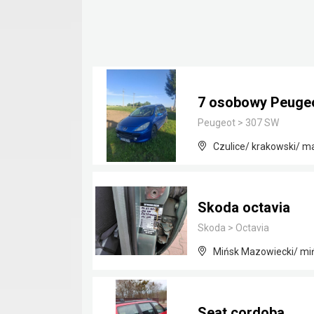
7 osobowy Peugeot
Peugeot
>
307 SW
Czulice/ krakowski/ m
Skoda octavia
Skoda
>
Octavia
Mińsk Mazowiecki/ mi
Seat cordoba