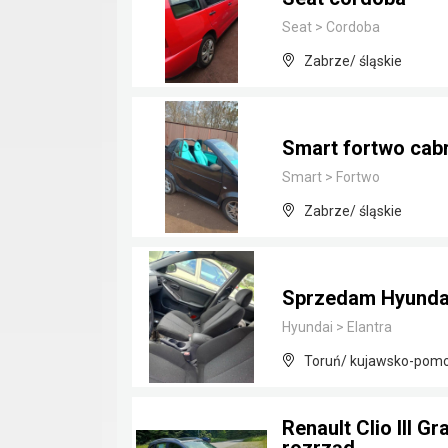
Seat
>
Cordoba
Zabrze/ śląskie
Smart fortwo cab
Smart
>
Fortwo
Zabrze/ śląskie
Sprzedam Hyundai 
Hyundai
>
Elantra
Toruń/ kujawsko-pomo
Renault Clio III 