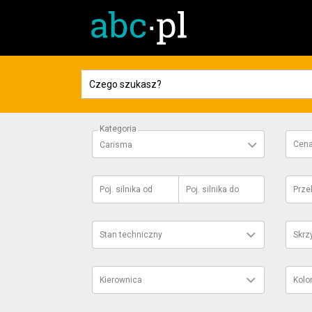
Kategoria
Cen
Carisma
Poj. silnika
od
Poj. silnika
do
Prze
Stan techniczny
Skrz
Kierownica
Kolo