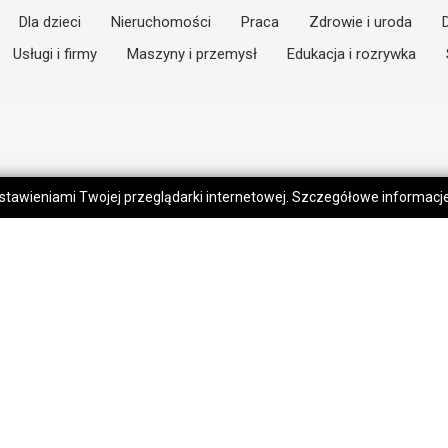
Dla dzieci
Nieruchomości
Praca
Zdrowie i uroda
Usługi i firmy
Maszyny i przemysł
Edukacja i rozrywka
 ustawieniami Twojej przeglądarki internetowej. Szczegółowe informac