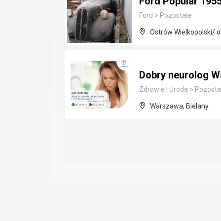
Ford Popular 195
Ford
>
Pozostałe
Ostrów Wielkopolski/ o
Dobry neurolog W
Zdrowie I Uroda
>
Pozosta
Warszawa, Bielany