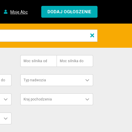
DODAJ OGŁOSZENIE
Moje Abc
×
Moc silnika
od
Moc silnika
do
do
Typ nadwozia
Kraj pochodzenia