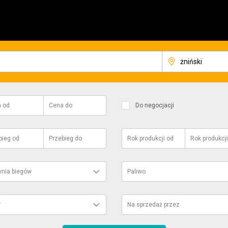
a
od
Cena
do
Do negocjacji
bieg
od
Przebieg
do
Rok produkcji
od
Rok produkcji
ynia biegów
Paliwo
r
Na sprzedaż przez