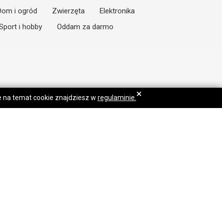
Dom i ogród
Zwierzęta
Elektronika
Sport i hobby
Oddam za darmo
×
je na temat cookie znajdziesz w
regulaminie.