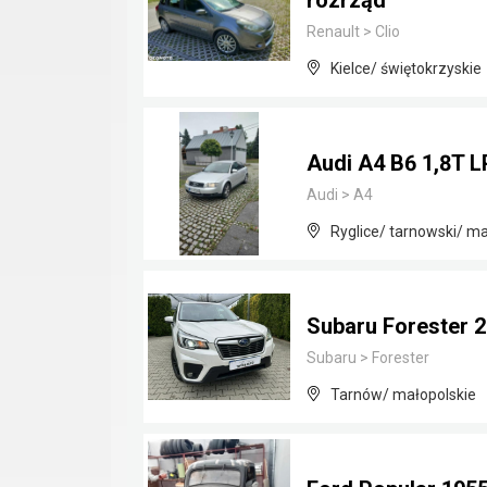
rozrząd
Renault
>
Clio
Kielce/ świętokrzyskie
Audi A4 B6 1,8T 
Audi
>
A4
Ryglice/ tarnowski/ ma
Subaru Forester 
Subaru
>
Forester
Tarnów/ małopolskie