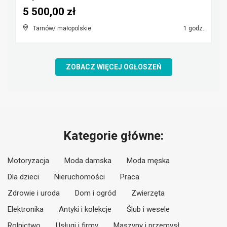
5 500,00 zł
Tarnów/ małopolskie
1 godz.
ZOBACZ WIĘCEJ OGŁOSZEŃ
Kategorie główne:
Motoryzacja
Moda damska
Moda męska
Dla dzieci
Nieruchomości
Praca
Zdrowie i uroda
Dom i ogród
Zwierzęta
Elektronika
Antyki i kolekcje
Ślub i wesele
Rolnictwo
Usługi i firmy
Maszyny i przemysł