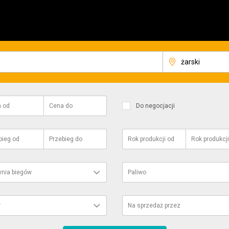
a
od
Cena
do
Do negocjacji
bieg
od
Przebieg
do
Rok produkcji
od
Rok produkcji
ynia biegów
Paliwo
r
Na sprzedaż przez