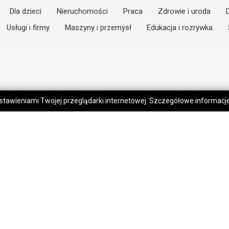
Dla dzieci
Nieruchomości
Praca
Zdrowie i uroda
Usługi i firmy
Maszyny i przemysł
Edukacja i rozrywka
 ustawieniami Twojej przeglądarki internetowej. Szczegółowe informac