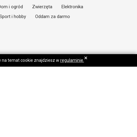
Dom i ogród
Zwierzęta
Elektronika
Sport i hobby
Oddam za darmo
×
je na temat cookie znajdziesz w
regulaminie.