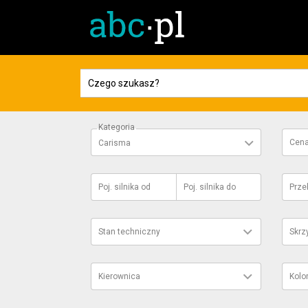
Kategoria
Cen
Carisma
Poj. silnika
od
Poj. silnika
do
Prze
Stan techniczny
Skrz
Kierownica
Kolo