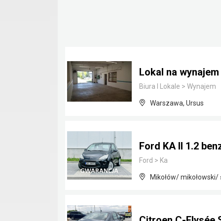
Lokal na wynaje
Biura I Lokale
>
Wynajem
Warszawa, Ursus
Ford KA II 1.2 be
Ford
>
Ka
Mikołów/ mikołowski/ 
Citroen C-Elysée 