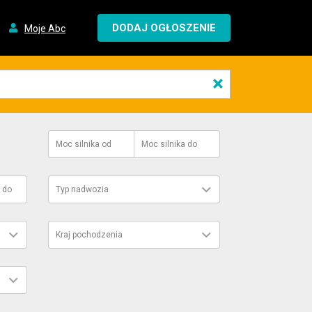
DODAJ OGŁOSZENIE
Moje Abc
×
Moc silnika
od
Moc silnika
do
do
Typ nadwozia
Kraj pochodzenia