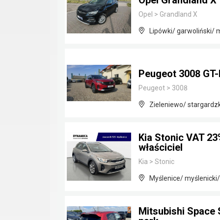
Opel Grandland X
Opel
>
Grandland X
Lipówki/ garwoliński/
Peugeot 3008 GT-
Peugeot
>
3008
Zieleniewo/ stargardz
Kia Stonic VAT 23
właściciel
Kia
>
Stonic
Myślenice/ myślenicki
Mitsubishi Space 