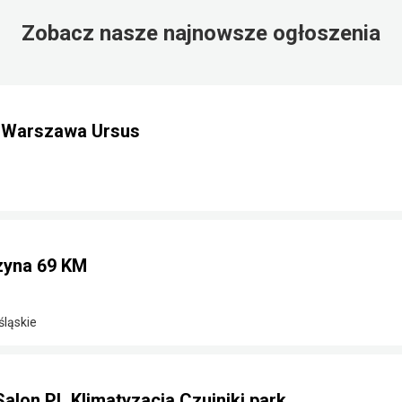
Zobacz nasze najnowsze ogłoszenia
m Warszawa Ursus
nzyna 69 KM
śląskie
Salon PL Klimatyzacja Czujniki park.