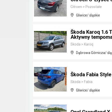
Citroen
>
Pozostałe
Gliwice/ śląskie
Škoda Karoq 1.6 
Aktywny tempoma
Skoda
>
Karoq
Dąbrowa Górnicza/ ślą
Škoda Fabia Styl
Skoda
>
Fabia
Gliwice/ śląskie