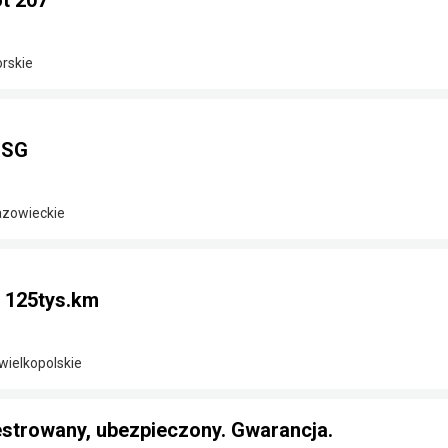
t 207
rskie
DSG
azowieckie
i 125tys.km
wielkopolskie
estrowany, ubezpieczony. Gwarancja.