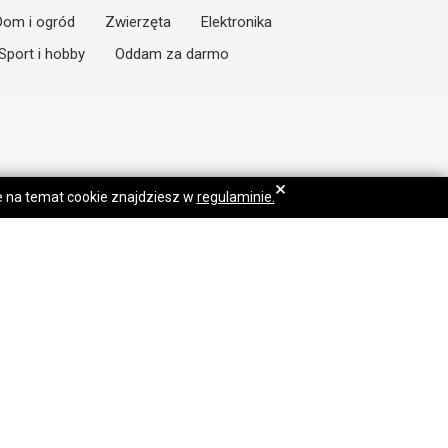
Dom i ogród
Zwierzęta
Elektronika
Sport i hobby
Oddam za darmo
×
je na temat cookie znajdziesz w
regulaminie.