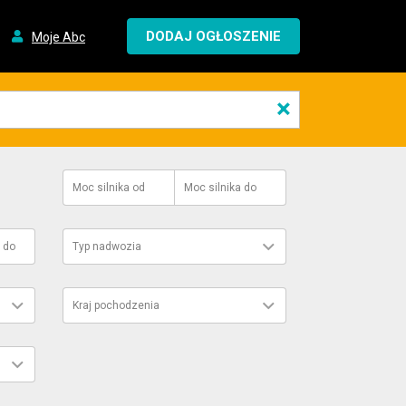
DODAJ OGŁOSZENIE
Moje Abc
×
Moc silnika
od
Moc silnika
do
do
Typ nadwozia
Kraj pochodzenia