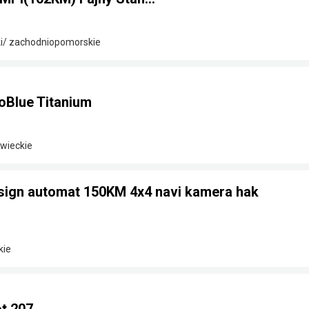
ki/ zachodniopomorskie
oBlue Titanium
owieckie
sign automat 150KM 4x4 navi kamera hak
kie