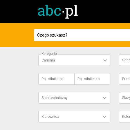
Kategoria
Cen
Carisma
Poj. silnika
od
Poj. silnika
do
Prze
Stan techniczny
Skrz
Kierownica
Kolo