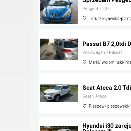
Sprzedam Peugeo
Peugeot
>
207
Toruń/ kujawsko-pomo
Passat B7 2,0tdi 
Volkswagen
>
Passat
Marki/ wołomiński/ m
Seat Ateca 2.0 Td
Seat
>
Ateca
Pleszew/ pleszewski/ 
Hyundai i30 zarej