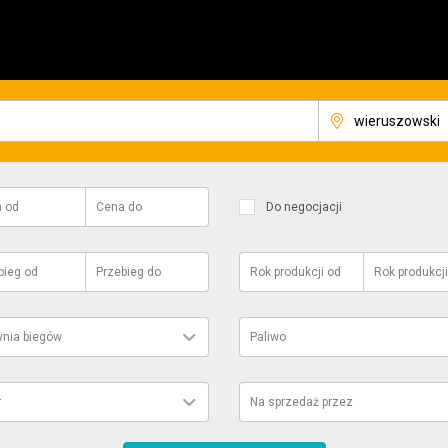
a
od
Cena
do
Do negocjacji
bieg
od
Przebieg
do
Rok produkcji
od
Rok produkcji
ynia biegów
Paliwo
r
Na sprzedaż przez