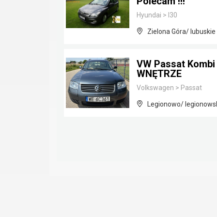
Polecam !!!
Hyundai
>
I30
Zielona Góra/ lubuskie
VW Passat Kombi 1
WNĘTRZE
Volkswagen
>
Passat
Legionowo/ legionows