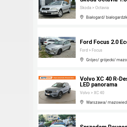
Skoda
>
Octavia
Białogard/ białogardz
Ford Focus 2.0 Ec
Ford
>
Focus
Grójec/ grójecki/ maz
Volvo XC 40 R-De
LED panorama
Volvo
>
XC 40
Warszawa/ mazowiec