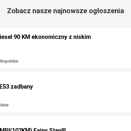
Zobacz nasze najnowsze ogłoszenia
diesel 90 KM ekonomiczny z niskim
elkopolskie
E53 zadbany
lskie
MPI(102KM) Fajny Stan!!!