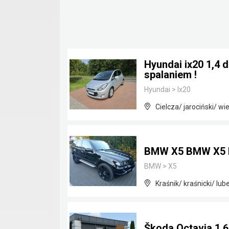
Hyundai ix20 1,4 
spalaniem !
Hyundai
>
Ix20
Cielcza/ jarociński/ wi
BMW X5 BMW X5 
BMW
>
X5
Kraśnik/ kraśnicki/ lube
Škoda Octavia 1.6