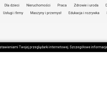
Dla dzieci
Nieruchomości
Praca
Zdrowie i uroda
Usługi i firmy
Maszyny i przemysł
Edukacja i rozrywka
 ustawieniami Twojej przeglądarki internetowej. Szczegółowe informac