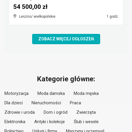
54 500,00 zł
Leszno/ wielkopolskie
1 godz.
ZOBACZ WIĘCEJ OGŁOSZEŃ
Kategorie główne:
Motoryzacja
Moda damska
Moda męska
Dla dzieci
Nieruchomości
Praca
Zdrowie i uroda
Dom i ogród
Zwierzęta
Elektronika
Antyki i kolekcje
Ślub i wesele
Rolnictwo
Usługi i firmy
Maszyny i przemysł