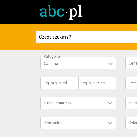
Kategoria
Cen
Carisma
Poj. silnika
od
Poj. silnika
do
Prze
Stan techniczny
Skrz
Kierownica
Kolo