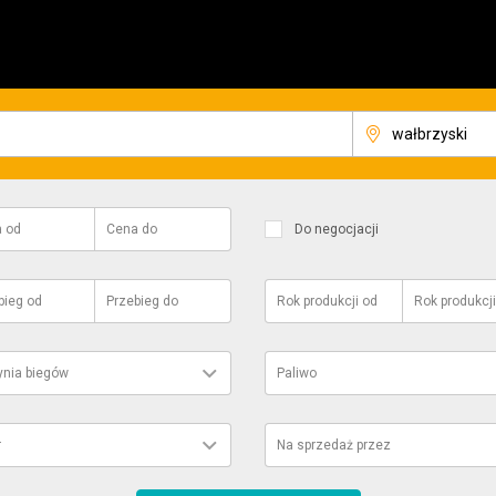
a
od
Cena
do
Do negocjacji
bieg
od
Przebieg
do
Rok produkcji
od
Rok produkcji
ynia biegów
Paliwo
r
Na sprzedaż przez