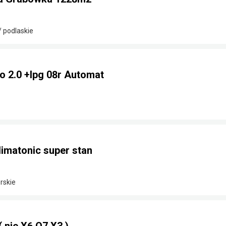
/ podlaskie
o 2.0 +lpg 08r Automat
limatonic super stan
rskie