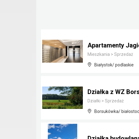
Apartamenty Jagie
Mieszkania
>
Sprzedaż
Białystok/ podlaskie
Działka z WZ Bor
Działki
>
Sprzedaż
Borsukówka/ białostoc
Działka budowla