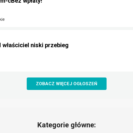
m-cBez wpłaty!
kie
 właściciel niski przebieg
ZOBACZ WIĘCEJ OGŁOSZEŃ
Kategorie główne: