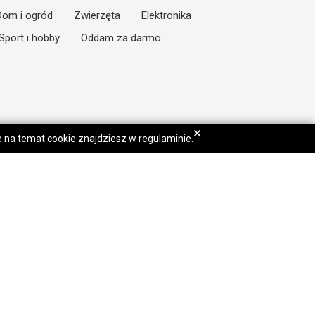
Dom i ogród
Zwierzęta
Elektronika
Sport i hobby
Oddam za darmo
×
je na temat cookie znajdziesz w
regulaminie.