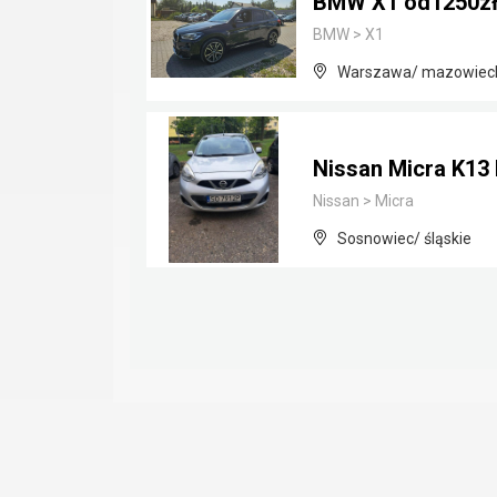
BMW X1 od1250zł
BMW
>
X1
Warszawa/ mazowiec
Nissan Micra K13 I
Nissan
>
Micra
Sosnowiec/ śląskie