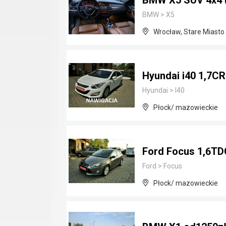
BMW X5 SUV 4x4 ( 
BMW
>
X5
Wrocław, Stare Miasto
Hyundai i40 1,7CR
Hyundai
>
I40
Płock/ mazowieckie
Ford Focus 1,6TDC
Ford
>
Focus
Płock/ mazowieckie