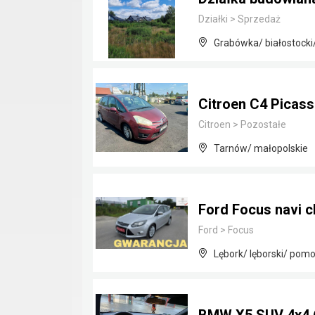
Działki
>
Sprzedaż
Grabówka/ białostocki
Citroen C4 Picass
Citroen
>
Pozostałe
Tarnów/ małopolskie
Ford Focus navi c
Ford
>
Focus
Lębork/ lęborski/ pomo