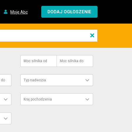
DODAJ OGŁOSZENIE
Moje Abc
×
Moc silnika
od
Moc silnika
do
do
Typ nadwozia
Kraj pochodzenia