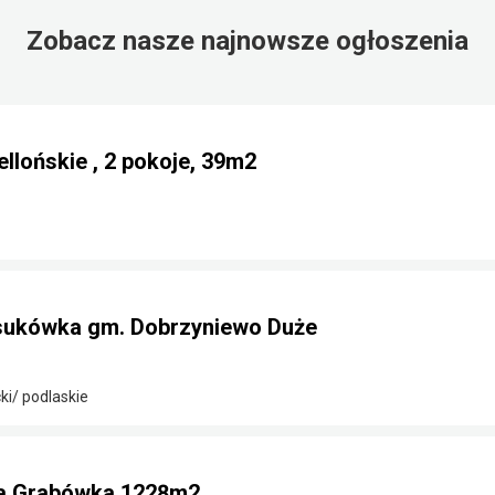
Zobacz nasze najnowsze ogłoszenia
llońskie , 2 pokoje, 39m2
sukówka gm. Dobrzyniewo Duże
ki/ podlaskie
na Grabówka 1228m2