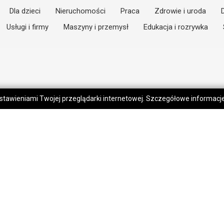
Dla dzieci
Nieruchomości
Praca
Zdrowie i uroda
Usługi i firmy
Maszyny i przemysł
Edukacja i rozrywka
 ustawieniami Twojej przeglądarki internetowej. Szczegółowe informac