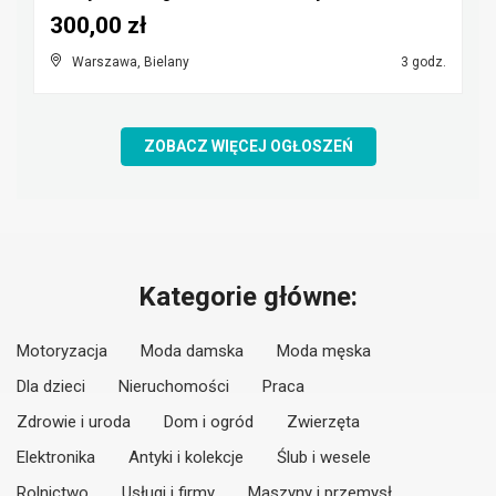
300,00 zł
Warszawa, Bielany
3 godz.
ZOBACZ WIĘCEJ OGŁOSZEŃ
Kategorie główne:
Motoryzacja
Moda damska
Moda męska
Dla dzieci
Nieruchomości
Praca
Zdrowie i uroda
Dom i ogród
Zwierzęta
Elektronika
Antyki i kolekcje
Ślub i wesele
Rolnictwo
Usługi i firmy
Maszyny i przemysł