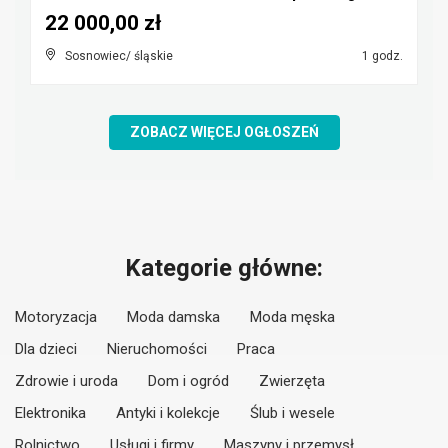
22 000,00 zł
Sosnowiec/ śląskie
1 godz.
ZOBACZ WIĘCEJ OGŁOSZEŃ
Kategorie główne:
Motoryzacja
Moda damska
Moda męska
Dla dzieci
Nieruchomości
Praca
Zdrowie i uroda
Dom i ogród
Zwierzęta
Elektronika
Antyki i kolekcje
Ślub i wesele
Rolnictwo
Usługi i firmy
Maszyny i przemysł