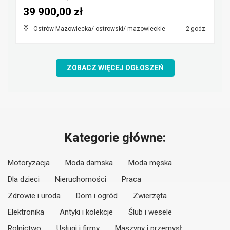
39 900,00 zł
Ostrów Mazowiecka/ ostrowski/ mazowieckie
2 godz.
ZOBACZ WIĘCEJ OGŁOSZEŃ
Kategorie główne:
Motoryzacja
Moda damska
Moda męska
Dla dzieci
Nieruchomości
Praca
Zdrowie i uroda
Dom i ogród
Zwierzęta
Elektronika
Antyki i kolekcje
Ślub i wesele
Rolnictwo
Usługi i firmy
Maszyny i przemysł