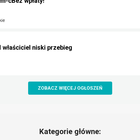
m-cBez wpłaty!
kie
 właściciel niski przebieg
ZOBACZ WIĘCEJ OGŁOSZEŃ
Kategorie główne: