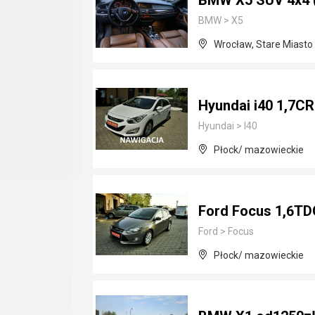
BMW X5 SUV 4x4 ( 
BMW
>
X5
Wrocław, Stare Miasto
Hyundai i40 1,7CR
Hyundai
>
I40
Płock/ mazowieckie
Ford Focus 1,6TDC
Ford
>
Focus
Płock/ mazowieckie