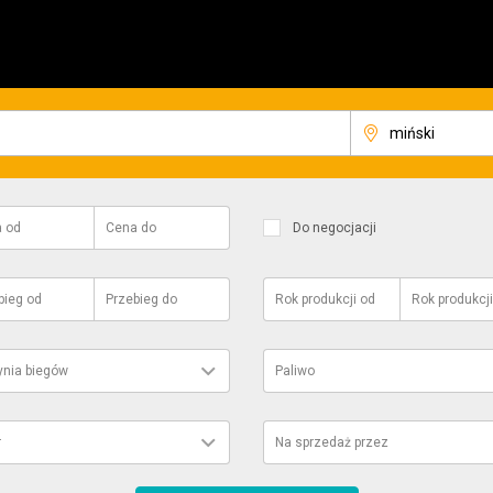
a
od
Cena
do
Do negocjacji
bieg
od
Przebieg
do
Rok produkcji
od
Rok produkcji
ynia biegów
Paliwo
r
Na sprzedaż przez