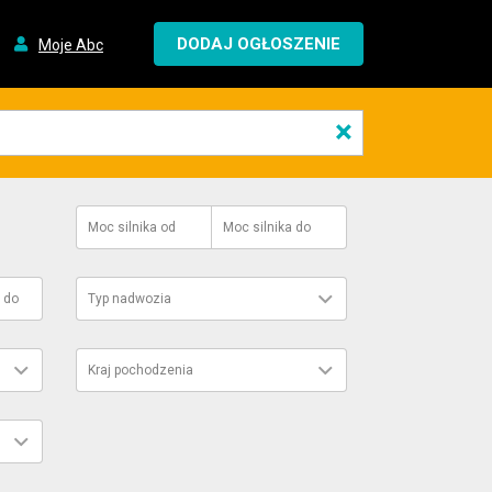
DODAJ OGŁOSZENIE
Moje Abc
×
Moc silnika
od
Moc silnika
do
do
Typ nadwozia
Kraj pochodzenia