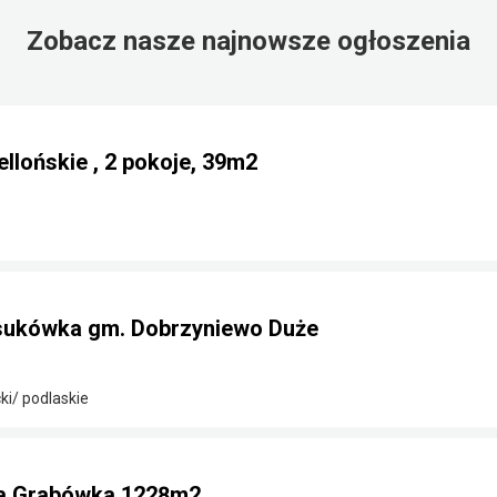
Zobacz nasze najnowsze ogłoszenia
llońskie , 2 pokoje, 39m2
sukówka gm. Dobrzyniewo Duże
ki/ podlaskie
na Grabówka 1228m2