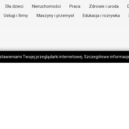
Dla dzieci
Nieruchomości
Praca
Zdrowie i uroda
Usługi i firmy
Maszyny i przemysł
Edukacja i rozrywka
 ustawieniami Twojej przeglądarki internetowej. Szczegółowe informac