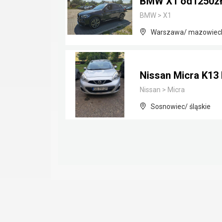
BMW X1 od1250zł
BMW
>
X1
Warszawa/ mazowiec
Nissan Micra K13 I
Nissan
>
Micra
Sosnowiec/ śląskie