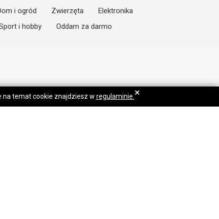
Dom i ogród
Zwierzęta
Elektronika
Sport i hobby
Oddam za darmo
×
je na temat cookie znajdziesz w
regulaminie.