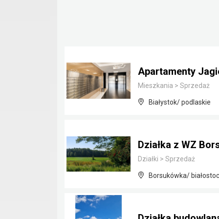
Apartamenty Jagie
Mieszkania
>
Sprzedaż
Białystok/ podlaskie
Działka z WZ Bor
Działki
>
Sprzedaż
Borsukówka/ białostoc
Działka budowla