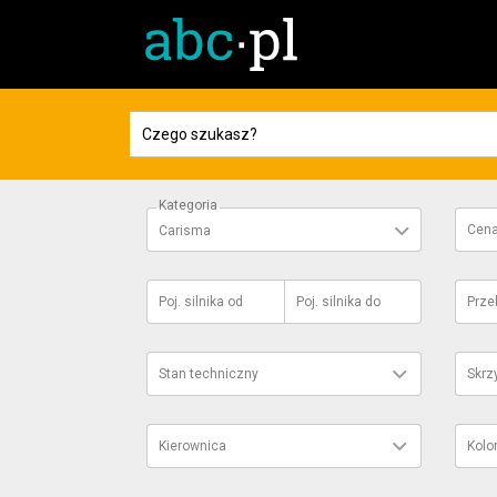
Kategoria
Cen
Carisma
Poj. silnika
od
Poj. silnika
do
Prze
Stan techniczny
Skrz
Kierownica
Kolo