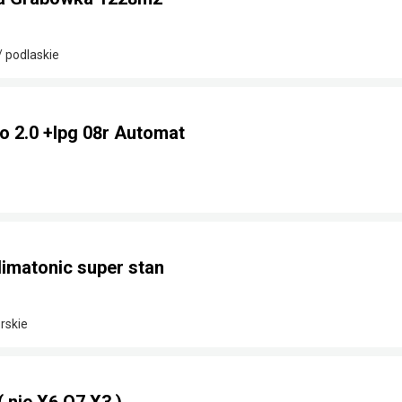
/ podlaskie
o 2.0 +lpg 08r Automat
limatonic super stan
rskie