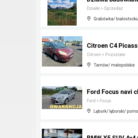
Działki
>
Sprzedaż
Grabówka/ białostocki
Citroen C4 Picass
Citroen
>
Pozostałe
Tarnów/ małopolskie
Ford Focus navi c
Ford
>
Focus
Lębork/ lęborski/ pomo