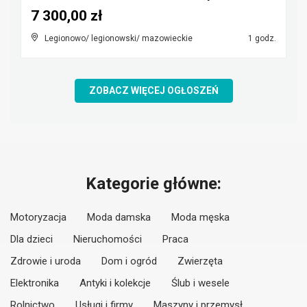
7 300,00 zł
Legionowo/ legionowski/ mazowieckie
1 godz.
ZOBACZ WIĘCEJ OGŁOSZEŃ
Kategorie główne:
Motoryzacja
Moda damska
Moda męska
Dla dzieci
Nieruchomości
Praca
Zdrowie i uroda
Dom i ogród
Zwierzęta
Elektronika
Antyki i kolekcje
Ślub i wesele
Rolnictwo
Usługi i firmy
Maszyny i przemysł