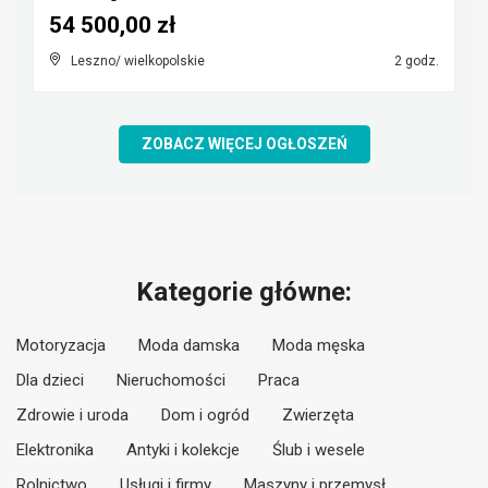
54 500,00 zł
Leszno/ wielkopolskie
2 godz.
ZOBACZ WIĘCEJ OGŁOSZEŃ
Kategorie główne:
Motoryzacja
Moda damska
Moda męska
Dla dzieci
Nieruchomości
Praca
Zdrowie i uroda
Dom i ogród
Zwierzęta
Elektronika
Antyki i kolekcje
Ślub i wesele
Rolnictwo
Usługi i firmy
Maszyny i przemysł