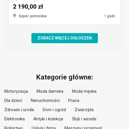
2 190,00 zł
Sopot/ pomorskie
1 godz.
ZOBACZ WIĘCEJ OGŁOSZEŃ
Kategorie główne:
Motoryzacja
Moda damska
Moda męska
Dla dzieci
Nieruchomości
Praca
Zdrowie i uroda
Dom i ogród
Zwierzęta
Elektronika
Antyki i kolekcje
Ślub i wesele
Rolnictwo
Usługi i firmy
Maszyny i przemysł