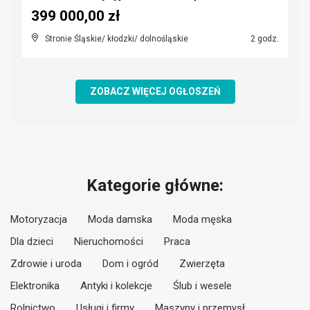
399 000,00 zł
Stronie Śląskie/ kłodzki/ dolnośląskie
2 godz.
ZOBACZ WIĘCEJ OGŁOSZEŃ
Kategorie główne:
Motoryzacja
Moda damska
Moda męska
Dla dzieci
Nieruchomości
Praca
Zdrowie i uroda
Dom i ogród
Zwierzęta
Elektronika
Antyki i kolekcje
Ślub i wesele
Rolnictwo
Usługi i firmy
Maszyny i przemysł